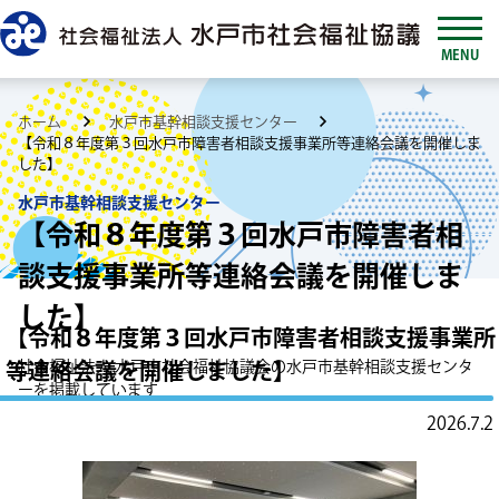
MENU
ホーム
水戸市基幹相談支援センター
【令和８年度第３回水戸市障害者相談支援事業所等連絡会議を開催しま
した】
水戸市基幹相談支援センター
【令和８年度第３回水戸市障害者相
談支援事業所等連絡会議を開催しま
した】
【令和８年度第３回水戸市障害者相談支援事業所
等連絡会議を開催しました】
社会福祉法人 水戸市社会福祉協議会の水戸市基幹相談支援センタ
ーを掲載しています
2026.7.2