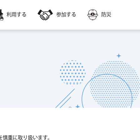
利用する
参加する
防災
会員募集
障害者福祉に関すること
いきいき交流センター・高齢者福祉サー
いきいき交流センターの教室に参加した
ビスを利用
い
福祉ボランティア会館
子どもに関すること
会議室やスポーツ施設を利用
を慎重に取り扱います。