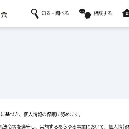
知る・調べる
相談する
社協について
日常生活に関すること
障害者福祉サービスを利用
ボランティア活動がしたい
赤い羽根共同募金
高齢者福祉に関すること
レンタルサービスを利用
ボランティアサークルに参加したい
採用情報
ボランティアに関すること
一時預かりサービスを利用
針に基づき、個人情報の保護に努めます。
係法令等を遵守し、実施するあらゆる事業において、個人情報