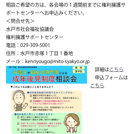
相談ご希望の方は、各会場の１週間前までに権利擁護サ
ポートセンターへお申込みください。
＜問合せ先＞
水戸市社会福祉協議会
権利擁護サポートセンター
電話：029-309-5001
住所：水戸市赤塚１丁目１番地
メール：kenriyougo@mito-syakyo.or.jp
詳細は
こちら
申込フォームは
こちら