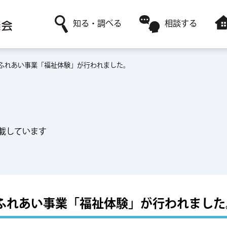
知る・調べる
相談する
ふれあい事業「福祉体験」が行われました。
社協について
日常生活に関すること
障害者福祉サービスを利用
ボランティア活動がしたい
赤い羽根共同募金
高齢者福祉に関すること
レンタルサービスを利用
ボランティアサークルに参加したい
採用情報
ボランティアに関すること
一時預かりサービスを利用
載しています
ふれあい事業「福祉体験」が行われました