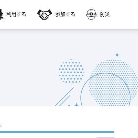
利用する
参加する
防災
会員募集
障害者福祉に関すること
いきいき交流センター・高齢者福祉サー
いきいき交流センターの教室に参加した
ビスを利用
い
福祉ボランティア会館
子どもに関すること
会議室やスポーツ施設を利用
。