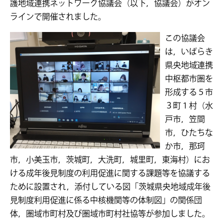
護地域連携ネットワーク協議会（以下，協議会）がオン
ラインで開催されました。
この協議会
は，いばらき
県央地域連携
中枢都市圏を
形成する５市
３町１村（水
戸市，笠間
市，ひたちな
か市，那珂
市，小美玉市，茨城町，大洗町，城里町，東海村）にお
ける成年後見制度の利用促進に関する課題等を協議する
ために設置され，添付している図「茨城県央地域成年後
見制度利用促進に係る中核機関等の体制図」の関係団
体，圏域市町村及び圏域市町村社協等が参加しました。