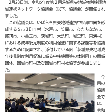
2月28日㈬、令和5年度第２回茨城県央地域権利擁護地
域連携ネットワーク協議会（以下、協議会）が開催され
ました。
この協議会は、いばらき県央地域連携中枢都市圏を形
成する５市３町１村（水戸市、笠間市、ひたちなか市、
那珂市、小美玉市、茨城町、大洗町、城里町、東海村）
における成年後見制度の利用促進に関する課題等を協議
するために設置され、添付している図「茨城県央地域成
年後見制度利用促進に係る中核機関等の体制図」の関係
団体、圏域市町村及び圏域市町村社協等が参加しまし
た。
今
回の
協議
会で
は、
令和