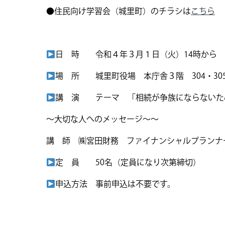
●住民向け学習会（城里町）のチラシは
こちら
日 時 令和４年３月１日（火）14時から
場 所 城里町役場 本庁舎３階 304・305会
講 演 テーマ 「相続が争族にならないた
～大切な人へのメッセージ～～
講 師 ㈱宮田財務 ファイナンシャルプランナー
定 員 50名（定員になり次第締切）
申込方法 事前申込は不要です。