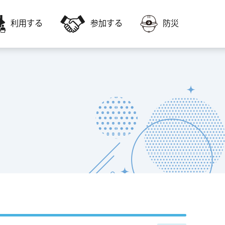
利用する
参加する
防災
会員募集
障害者福祉に関すること
いきいき交流センター・高齢者福祉サー
いきいき交流センターの教室に参加した
ビスを利用
い
福祉ボランティア会館
子どもに関すること
会議室やスポーツ施設を利用