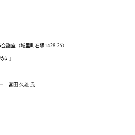
議室（城里町石塚1428-25）
めに」
 宮田 久雄 氏