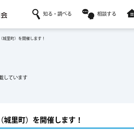
知る・調べる
相談する
（城里町）を開催します！
社協について
日常生活に関すること
障害者福祉サービスを利用
ボランティア活動がしたい
赤い羽根共同募金
高齢者福祉に関すること
レンタルサービスを利用
ボランティアサークルに参加したい
採用情報
ボランティアに関すること
一時預かりサービスを利用
載しています
（城里町）を開催します！