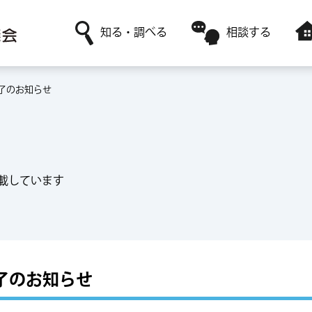
知る・調べる
相談する
了のお知らせ
社協について
日常生活に関すること
障害者福祉サービスを利用
ボランティア活動がしたい
赤い羽根共同募金
高齢者福祉に関すること
レンタルサービスを利用
ボランティアサークルに参加したい
採用情報
ボランティアに関すること
一時預かりサービスを利用
載しています
了のお知らせ