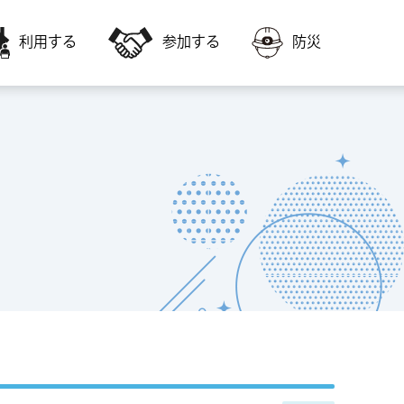
利用する
参加する
防災
会員募集
障害者福祉に関すること
いきいき交流センター・高齢者福祉サー
いきいき交流センターの教室に参加した
ビスを利用
い
福祉ボランティア会館
子どもに関すること
会議室やスポーツ施設を利用