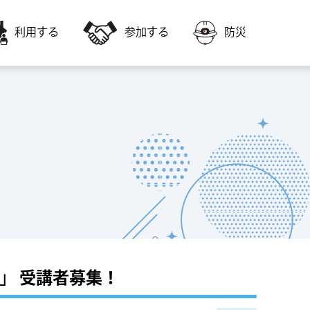
利用する
参加する
防災
会員募集
障害者福祉に関すること
いきいき交流センター・高齢者福祉サー
いきいき交流センターの教室に参加した
ビスを利用
い
福祉ボランティア会館
子どもに関すること
会議室やスポーツ施設を利用
」 受講者募集！