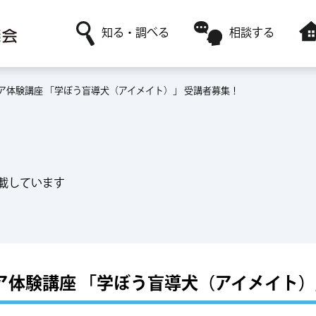
知る・調べる
相談する
ア体験講座 「学ぼう盲導犬（アイメイト）」 受講者募集！
社協について
日常生活に関すること
障害者福祉サービスを利用
ボランティア活動がしたい
赤い羽根共同募金
高齢者福祉に関すること
レンタルサービスを利用
ボランティアサークルに参加したい
採用情報
ボランティアに関すること
一時預かりサービスを利用
載しています
体験講座 「学ぼう盲導犬（アイメイト）