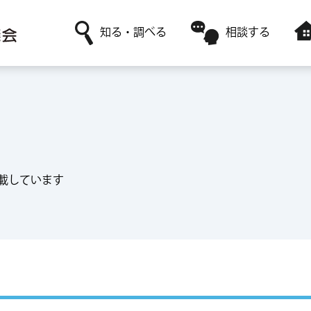
知る・調べる
相談する
社協について
日常生活に関すること
障害者福祉サービスを利用
ボランティア活動がしたい
赤い羽根共同募金
高齢者福祉に関すること
レンタルサービスを利用
ボランティアサークルに参加したい
採用情報
ボランティアに関すること
一時預かりサービスを利用
載しています