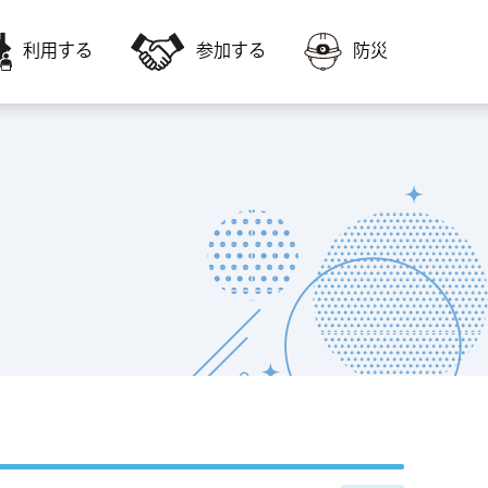
利用する
参加する
防災
会員募集
障害者福祉に関すること
いきいき交流センター・高齢者福祉サー
いきいき交流センターの教室に参加した
ビスを利用
い
福祉ボランティア会館
子どもに関すること
会議室やスポーツ施設を利用