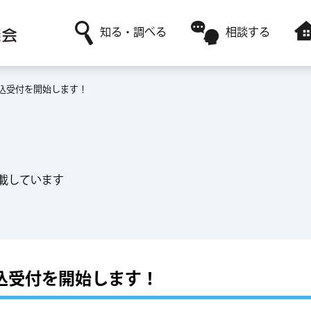
知る・調べる
相談する
込受付を開始します！
社協について
日常生活に関すること
障害者福祉サービスを利用
ボランティア活動がしたい
赤い羽根共同募金
高齢者福祉に関すること
レンタルサービスを利用
ボランティアサークルに参加したい
採用情報
ボランティアに関すること
一時預かりサービスを利用
載しています
込受付を開始します！