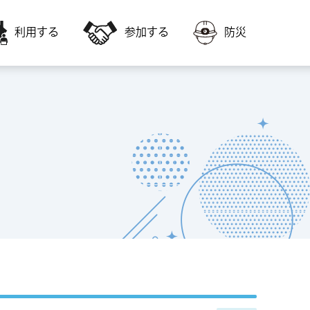
利用する
参加する
防災
会員募集
障害者福祉に関すること
いきいき交流センター・高齢者福祉サー
いきいき交流センターの教室に参加した
ビスを利用
い
福祉ボランティア会館
子どもに関すること
会議室やスポーツ施設を利用