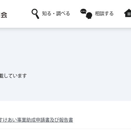
知る・調べる
相談する
社協について
日常生活に関すること
障害者福祉サービスを利用
ボランティア活動がしたい
赤い羽根共同募金
高齢者福祉に関すること
レンタルサービスを利用
ボランティアサークルに参加したい
採用情報
ボランティアに関すること
一時預かりサービスを利用
載しています
すけあい事業助成申請書及び報告書