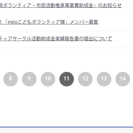
県ボランティア・市民活動推進事業費助成金」のお知らせ
！「mitoこどもボランティア隊」メンバー募集
ティアサークル活動助成金実績報告書の提出について
8
9
10
11
12
13
14