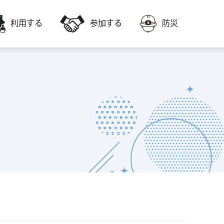
利用する
参加する
防災
会員募集
障害者福祉に関すること
いきいき交流センター・高齢者福祉サー
いきいき交流センターの教室に参加した
ビスを利用
い
福祉ボランティア会館
子どもに関すること
会議室やスポーツ施設を利用